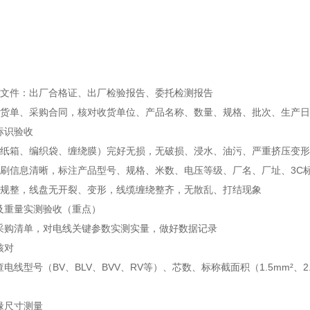
明文件：出厂合格证、出厂检验报告、委托检测报告
送货单、采购合同，核对收货单位、产品名称、数量、规格、批次、生产日
标识验收
（纸箱、编织袋、缠绕膜）完好无损，无破损、浸水、油污、严重挤压变
印刷信息清晰，标注产品型号、规格、米数、电压等级、厂名、厂址、3C
具规整，线盘无开裂、变形，线缆缠绕整齐，无散乱、打结现象
及重量实测验收（重点）
采购清单，对电线关键参数实测实量，做好数据记录
核对
电线型号（BV、BLV、BVV、RV等）、芯数、标称截面积（1.5mm²、2
缘尺寸测量