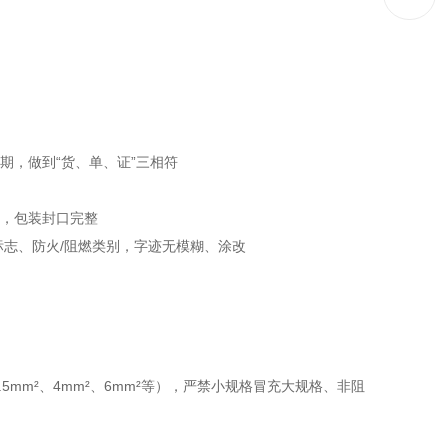
期，做到“货、单、证”三相符
形，包装封口完整
标志、防火/阻燃类别，字迹无模糊、涂改
.5mm²、4mm²、6mm²等），严禁小规格冒充大规格、非阻