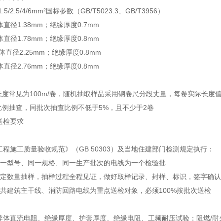
/2.5/4/6mm²国标参数（GB/T5023.3、GB/T3956）
体直径1.38mm；绝缘厚度0.7mm
体直径1.78mm；绝缘厚度0.8mm
导体直径2.25mm；绝缘厚度0.8mm
体直径2.76mm；绝缘厚度0.8mm
注长度常见为100m/卷，随机抽取样品采用钢卷尺分段丈量，每卷实际长
比例抽查，同批次抽查比例不低于5%，且不少于2卷
送检要求
程施工质量验收规范》（GB 50303）及当地住建部门检测规定执行：
同一型号、同一规格、同一生产批次的电线为一个检验批
规定数量抽样，抽样过程全程见证，做好取样记录、封样、标识，签字确认
公共建筑主干线、消防回路电线为重点送检对象，必须100%按批次送检
导体直流电阻、绝缘厚度、护套厚度、绝缘电阻、工频耐压试验；阻燃/耐