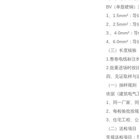
BV（单股硬铜）1.5
1、1.5mm²：导
2、2.5mm²：导
3.、4.0mm²：
4、6.0mm²：导
（三）长度核验
1.整卷电线标
2.批量进场时按
四、见证取样与
（一）抽样规则
依据《建筑电气工
1、同一厂家、
2、每检验批按
3、住宅工程、
（二）送检项目
常规送检项目：