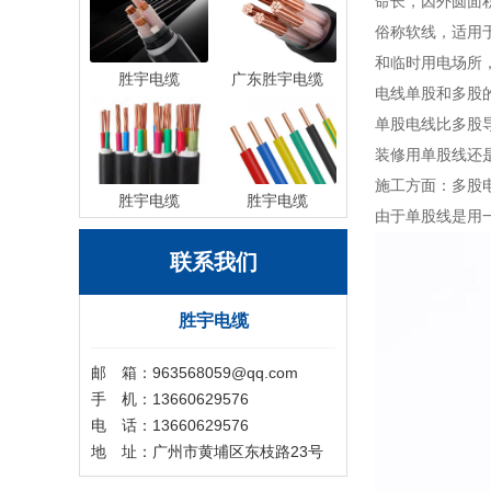
命长，因外圆面
俗称软线，适用
和临时用电场所
胜宇电缆
广东胜宇电缆
电线单股和多股
单股电线比多股
装修用单股线还
施工方面：多股
胜宇电缆
胜宇电缆
由于单股线是用
联系我们
胜宇电缆
邮 箱：963568059@qq.com
手 机：13660629576
电 话：13660629576
地 址：广州市黄埔区东枝路23号