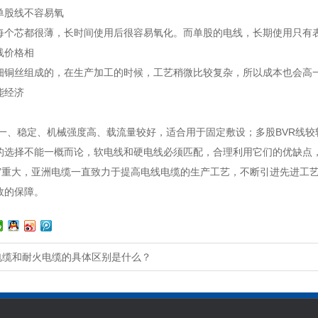
单股线不容易氧
每个芯都很薄，长时间使用后很容易氧化。而单股的电线，长期使用只有
线价格相
细铜丝组成的，在生产加工的时候，工艺稍微比较复杂，所以成本也会高
能经济
单一、稳定、机械强度高、载流量较好，适合用于固定敷设；多股BVR线
的选择不能一概而论，软电线和硬电线必须匹配，合理利用它们的优缺点
任”重大，亚洲电缆一直致力于提高电线电缆的生产工艺，不断引进先进工
效的保障。
电缆和耐火电缆的具体区别是什么？