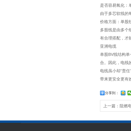
是否容易氧化：
由于多芯软线的
价格方面：单股
多股线是由多个
有合理搭配，才
亚洲电缆
单股BV线结构
合。因此，电线
电线虽小却“责
带来更安全更有
分享到：
上一篇：
阻燃