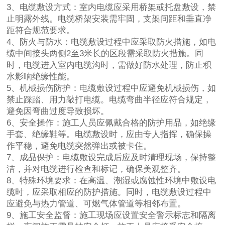
3、电缆敷设方式：室内电缆应采用桥架或托盘敷设，禁
止明露外线。电缆桥架安装需牢固，支架间距和垂直净
距符合规范要求。
4、防火与防水：电缆敷设过程中应采取防火措施，如电
缆中间接头两侧2至3米长的区段需采取防火措施。同
时，电缆进入室内电缆沟时，需做好防水处理，防止积
水影响绝缘性能。
5、机械损伤防护：电缆敷设过程中应避免机械损伤，如
禁止踩踏、用力敲打电缆。电缆弯曲半径应符合规定，
避免因弯曲过度导致损坏。
6、安全操作：施工人员应佩戴合格的防护用品，如绝缘
手套、绝缘鞋等。电缆敷设时，应由专人指挥，确保操
作平稳，避免电缆突然弹出或被卡住。
7、成品保护：电缆敷设完成后应及时清理现场，保持整
洁，并对电缆进行检查和标记，确保美观整齐。
8、特殊环境要求：在高温、潮湿或腐蚀性环境中敷设电
缆时，应采取相应的防护措施。同时，电缆敷设过程中
应避免与热力管道、可燃气体管道等相邻布置。
9、施工安全监督：施工现场应设置安全警示标志和隔离